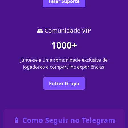
Falar Suporte
👥 Comunidade VIP
1000+
Junte-se a uma comunidade exclusiva de
jogadores e compartilhe experiências!
Entrar Grupo
📱 Como Seguir no Telegram