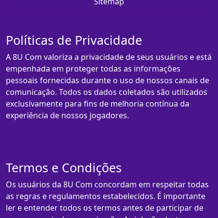
Sitemap
Políticas de Privacidade
A 8U Com valoriza a privacidade de seus usuários e está
empenhada em proteger todas as informações
pessoais fornecidas durante o uso de nossos canais de
comunicação. Todos os dados coletados são utilizados
exclusivamente para fins de melhoria contínua da
experiência de nossos jogadores.
Termos e Condições
Os usuários da 8U Com concordam em respeitar todas
as regras e regulamentos estabelecidos. É importante
ler e entender todos os termos antes de participar de